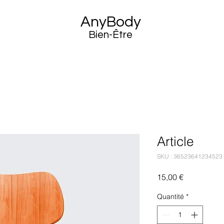
AnyBody
Bien-Être
Article
SKU : 36523641234523
Prix
15,00 €
Quantité
*